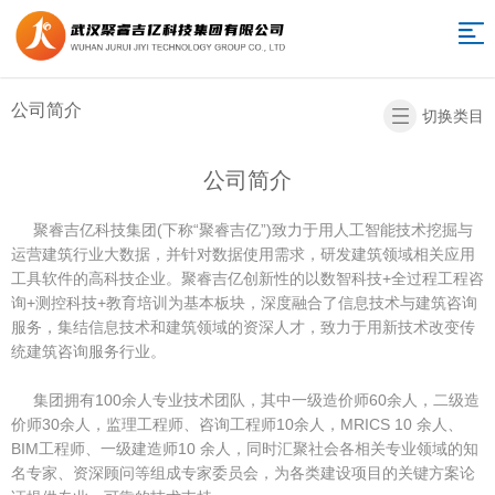
网
站
关
公司简介
切换类目
于
职
导
我
业
BIM
公司简介
航
们
培
项
工
聚睿吉亿科技集团(下称“聚睿吉亿”)致力于用人工智能技术挖掘与
运营建筑行业大数据，并针对数据使用需求，研发建筑领域相关应用
训
目
程
智
工具软件的高科技企业。聚睿吉亿创新性的以数智科技+全过程工程咨
咨
慧
造
询+测控科技+教育培训为基本板块，深度融合了信息技术与建筑咨询
服务，集结信息技术和建筑领域的资深人才，致力于用新技术改变传
询
营
价
新
统建筑咨询服务行业。
销
数
闻
联
集团拥有100余人专业技术团队，其中一级造价师60余人，二级造
价师30余人，监理工程师、咨询工程师10余人，MRICS 10 余人、
据
中
系
返
BIM工程师、一级建造师10 余人，同时汇聚社会各相关专业领域的知
名专家、资深顾问等组成专家委员会，为各类建设项目的关键方案论
平
心
我
回