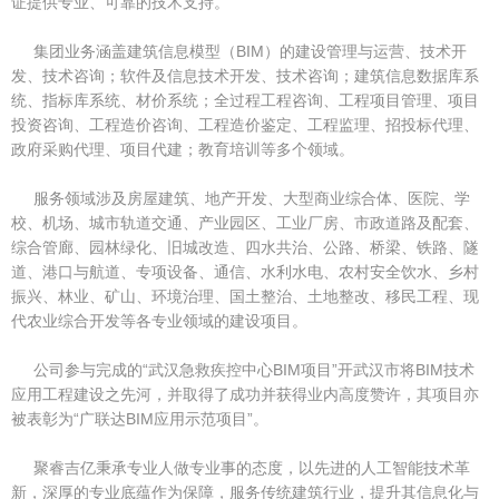
证提供专业、可靠的技术支持。
台
们
首
集团业务涵盖建筑信息模型（BIM）的建设管理与运营、技术开
页
发、技术咨询；软件及信息技术开发、技术咨询；建筑信息数据库系
统、指标库系统、材价系统；全过程工程咨询、工程项目管理、项目
投资咨询、工程造价咨询、工程造价鉴定、工程监理、招投标代理、
政府采购代理、项目代建；教育培训等多个领域。
服务领域涉及房屋建筑、地产开发、大型商业综合体、医院、学
校、机场、城市轨道交通、产业园区、工业厂房、市政道路及配套、
综合管廊、园林绿化、旧城改造、四水共治、公路、桥梁、铁路、隧
道、港口与航道、专项设备、通信、水利水电、农村安全饮水、乡村
振兴、林业、矿山、环境治理、国土整治、土地整改、移民工程、现
代农业综合开发等各专业领域的建设项目。
公司参与完成的“武汉急救疾控中心BIM项目”开武汉市将BIM技术
应用工程建设之先河，并取得了成功并获得业内高度赞许，其项目亦
被表彰为“广联达BIM应用示范项目”。
聚睿吉亿秉承专业人做专业事的态度，以先进的人工智能技术革
新，深厚的专业底蕴作为保障，服务传统建筑行业，提升其信息化与